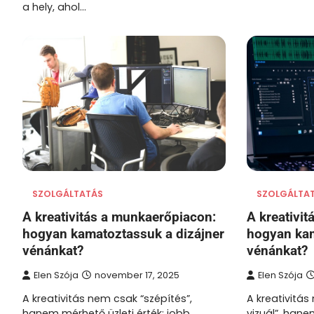
a hely, ahol…
SZOLGÁLTATÁS
SZOLGÁLTA
A kreativitás a munkaerőpiacon:
A kreativi
hogyan kamatoztassuk a dizájner
hogyan kam
vénánkat?
vénánkat?
Elen Szója
november 17, 2025
Elen Szója
A kreativitás nem csak “szépítés”,
A kreativitá
hanem mérhető üzleti érték: jobb
vizuál”, hane