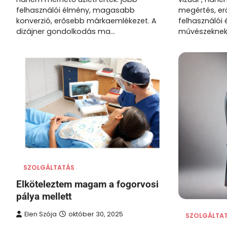
felhasználói élmény, magasabb
megértés, er
konverzió, erősebb márkaemlékezet. A
felhasználói 
dizájner gondolkodás ma…
művészekne
SZOLGÁLTATÁS
Elköteleztem magam a fogorvosi
pálya mellett
Elen Szója
október 30, 2025
SZOLGÁLTA