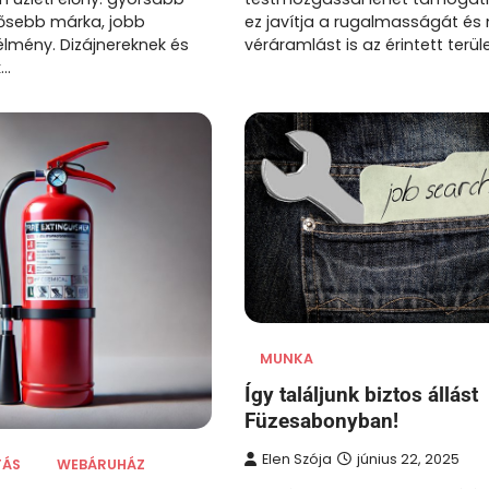
ősebb márka, jobb
ez javítja a rugalmasságát és 
élmény. Dizájnereknek és
véráramlást is az érintett terül
k…
MUNKA
Így találjunk biztos állást
Füzesabonyban!
Elen Szója
június 22, 2025
TÁS
WEBÁRUHÁZ