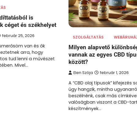
TÁS
íttatásból is
nk céget és székhelyet
február 25, 2026
SZOLGÁLTATÁS
WEBÁRUHÁ
ismerősöm van és ők
Milyen alapvető különbsé
eztetnek arra, hogy
vannak az egyes CBD típ
tos tud lenni a művészet
között?
tében. Mivel…
Elen Szója
február 1, 2026
A “CBD olaj típusok” kifejezés s
úgy hangzik, mintha ugyanarró
beszélnénk, csak más címkével
valóságban viszont a CBD-tar
készítmények…