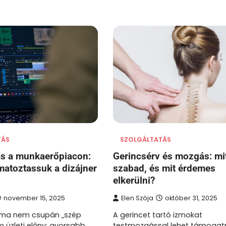
TÁS
SZOLGÁLTATÁS
tás a munkaerőpiacon:
Gerincsérv és mozgás: mi
atoztassuk a dizájner
szabad, és mit érdemes
elkerülni?
november 15, 2025
Elen Szója
október 31, 2025
s ma nem csupán „szép
A gerincet tartó izmokat
m üzleti előny: gyorsabb
testmozgással lehet támogatni