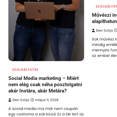
SZOLGÁLTA
Művészi ind
alapíthatu
Elen Szója
Sok művész 
mindig emlék
mennyire fon
az ember éle
SZOLGÁLTATÁS
Social Media marketing – Miért
nem elég csak néha posztolgatni
akár Instára, akár Metára?
Elen Szója
május 11, 2026
A social media ma már nem csupán
egy csatorna a sok közül. Ez a tér lett az