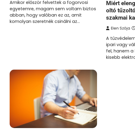
Amikor először felvettek a fogorvosi
Miért eleng
egyetemre, magam sem voltam biztos
oltó tűzolt
abban, hogy valóban ez az, amit
szakmai ka
komolyan szeretnék csinálni az…
Elen Szója
A tűzvédele
ipari vagy vá
fel, hanem a 
kisebb elekt