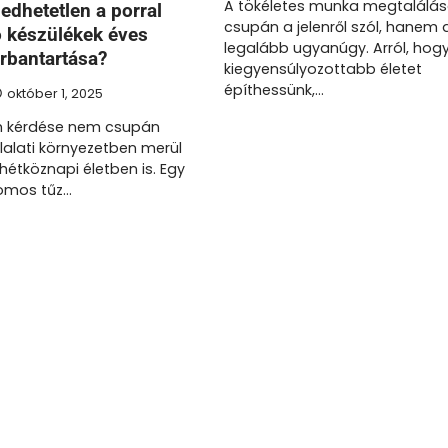
A tökéletes munka megtalálá
edhetetlen a porral
csupán a jelenről szól, hanem a
ó készülékek éves
legalább ugyanúgy. Arról, hog
rbantartása?
kiegyensúlyozottabb életet
építhessünk,…
október 1, 2025
m kérdése nem csupán
llalati környezetben merül
hétköznapi életben is. Egy
romos tűz…