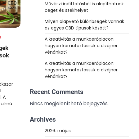
Művészi indíttatásból is alapíthatunk
céget és székhelyet
Milyen alapvető különbségek vannak
az egyes CBD típusok között?
Z
A kreativitás a munkaerőpiacon:
hogyan kamatoztassuk a dizájner
gek
vénánkat?
usok
A kreativitás a munkaerőpiacon:
hogyan kamatoztassuk a dizájner
vénánkat?
okszor
l
Recent Comments
. A
Nincs megjeleníthető bejegyzés.
talmú
Archives
2026. május