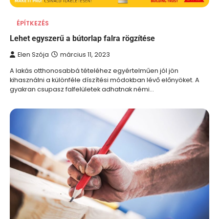
ÉPÍTKEZÉS
Lehet egyszerű a bútorlap falra rögzítése
Elen Szója
március 11, 2023
A lakás otthonosabbá tételéhez egyértelműen jól jön
kihasználni a különféle díszítési módokban lévő előnyöket. A
gyakran csupasz falfelületek adhatnak némi…