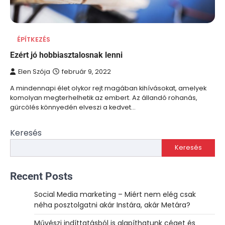
ÉPÍTKEZÉS
Ezért jó hobbiasztalosnak lenni
Elen Szója
február 9, 2022
A mindennapi élet olykor rejt magában kihívásokat, amelyek
komolyan megterhelhetik az embert. Az állandó rohanás,
gürcölés könnyedén elveszi a kedvet…
Keresés
Keresés
Recent Posts
Social Media marketing – Miért nem elég csak
néha posztolgatni akár Instára, akár Metára?
Művészi indíttatásból is alapíthatunk céget és