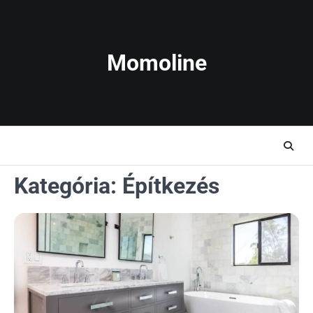
Skip
to
content
Momoline
Kategória:
Építkezés