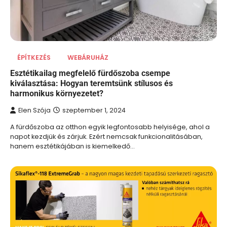
ÉPÍTKEZÉS
WEBÁRUHÁZ
Esztétikailag megfelelő fürdőszoba csempe
kiválasztása: Hogyan teremtsünk stílusos és
harmonikus környezetet?
Elen Szója
szeptember 1, 2024
A fürdőszoba az otthon egyik legfontosabb helyisége, ahol a
napot kezdjük és zárjuk. Ezért nemcsak funkcionalitásában,
hanem esztétikájában is kiemelkedő…