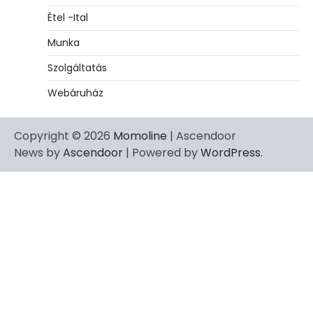
Étel -Ital
Munka
Szolgáltatás
Webáruház
Copyright © 2026
Momoline
| Ascendoor
News by
Ascendoor
| Powered by
WordPress
.