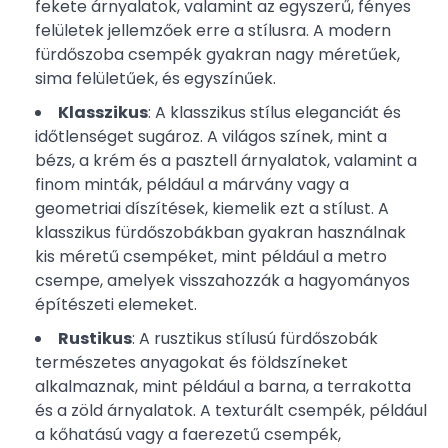
fekete árnyalatok, valamint az egyszerű, fényes
felületek jellemzőek erre a stílusra. A modern
fürdőszoba csempék gyakran nagy méretűek,
sima felületűek, és egyszínűek.
Klasszikus
: A klasszikus stílus eleganciát és
időtlenséget sugároz. A világos színek, mint a
bézs, a krém és a pasztell árnyalatok, valamint a
finom minták, például a márvány vagy a
geometriai díszítések, kiemelik ezt a stílust. A
klasszikus fürdőszobákban gyakran használnak
kis méretű csempéket, mint például a metro
csempe, amelyek visszahozzák a hagyományos
építészeti elemeket.
Rustikus
: A rusztikus stílusú fürdőszobák
természetes anyagokat és földszíneket
alkalmaznak, mint például a barna, a terrakotta
és a zöld árnyalatok. A texturált csempék, például
a kőhatású vagy a faerezetű csempék,