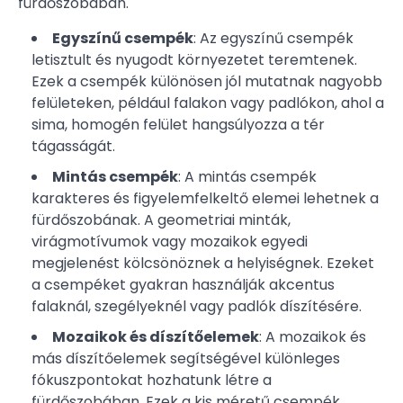
fürdőszobában.
Egyszínű csempék
: Az egyszínű csempék
letisztult és nyugodt környezetet teremtenek.
Ezek a csempék különösen jól mutatnak nagyobb
felületeken, például falakon vagy padlókon, ahol a
sima, homogén felület hangsúlyozza a tér
tágasságát.
Mintás csempék
: A mintás csempék
karakteres és figyelemfelkeltő elemei lehetnek a
fürdőszobának. A geometriai minták,
virágmotívumok vagy mozaikok egyedi
megjelenést kölcsönöznek a helyiségnek. Ezeket
a csempéket gyakran használják akcentus
falaknál, szegélyeknél vagy padlók díszítésére.
Mozaikok és díszítőelemek
: A mozaikok és
más díszítőelemek segítségével különleges
fókuszpontokat hozhatunk létre a
fürdőszobában. Ezek a kis méretű csempék