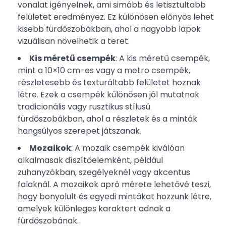
vonalat igényelnek, ami simább és letisztultabb
felületet eredményez. Ez különösen előnyös lehet
kisebb fürdőszobákban, ahol a nagyobb lapok
vizuálisan növelhetik a teret.
Kis méretű csempék
: A kis méretű csempék,
mint a 10×10 cm-es vagy a metro csempék,
részletesebb és texturáltabb felületet hoznak
létre. Ezek a csempék különösen jól mutatnak
tradicionális vagy rusztikus stílusú
fürdőszobákban, ahol a részletek és a minták
hangsúlyos szerepet játszanak.
Mozaikok
: A mozaik csempék kiválóan
alkalmasak díszítőelemként, például
zuhanyzókban, szegélyeknél vagy akcentus
falaknál. A mozaikok apró mérete lehetővé teszi,
hogy bonyolult és egyedi mintákat hozzunk létre,
amelyek különleges karaktert adnak a
fürdőszobának.