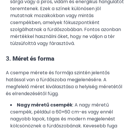
sárga vagy a piros, vidám és energikus hangulatot
teremtenek. Ezek a színek különösen jól
mutatnak mozaikokban vagy mintás
csempékben, amelyek fókuszpontként
szolgálhatnak a fürdőszobában. Fontos azonban
mértékkel használni őket, hogy ne váljon a tér
túlzsúfolttá vagy fárasztóvá.
3.
Méret és forma
A csempe mérete és formája szintén jelentős
hatással van a fürdőszoba megjelenésére. A
megfelelő méret kiválasztása a helyiség méretétől
és elrendezésétől függ.
Nagy méretű csempék
: A nagy méretű
csempék, például a 60×60 cm-es vagy ennél
nagyobb lapok, tágas és modern megjelenést
kölcsönöznek a fürdőszobának. Kevesebb fuga