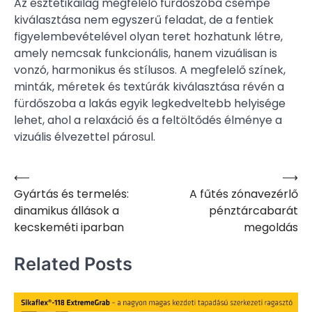
Az esztétikailag megfelelő fürdőszoba csempe
kiválasztása nem egyszerű feladat, de a fentiek
figyelembevételével olyan teret hozhatunk létre,
amely nemcsak funkcionális, hanem vizuálisan is
vonzó, harmonikus és stílusos. A megfelelő színek,
minták, méretek és textúrák kiválasztása révén a
fürdőszoba a lakás egyik legkedveltebb helyisége
lehet, ahol a relaxáció és a feltöltődés élménye a
vizuális élvezettel párosul.
⟵
⟶
Bejegyzés
Gyártás és termelés:
A fűtés zónavezérlő
navigáció
dinamikus állások a
pénztárcabarát
kecskeméti iparban
megoldás
Related Posts