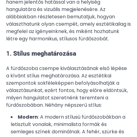
hanem jelentős hatással van a helyiség
hangulatára és vizuális megjelenésére. Az
alábbiakban részletesen bemutatjuk, hogyan
választhatunk olyan csempét, amely esztétikailag is
megfelel az igényeinknek, és miként hozhatunk
létre egy harmonikus, stílusos fürdőszobát.
1.
Stílus meghatározása
A fürdőszoba csempe kiválasztásának első lépése
a kívánt stílus meghatározása. Az esztétikai
szempontok sokféleképpen befolyásolhatják a
választásunkat, ezért fontos, hogy előre eldöntsük,
milyen hangulatot szeretnénk teremteni a
fürdőszobában. Néhány népszerű stílus:
Modern
: A modern stílusú fürdőszobákban a
letisztult vonalak, minimalista formák és
semleges színek dominálnak. A fehér, szürke és