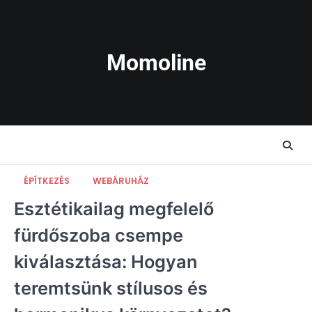
Skip
to
content
Momoline
ÉPÍTKEZÉS
WEBÁRUHÁZ
Esztétikailag megfelelő
fürdőszoba csempe
kiválasztása: Hogyan
teremtsünk stílusos és