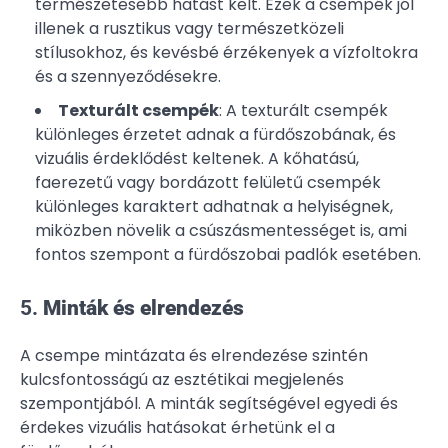
természetesebb hatást kelt. Ezek a csempék jól
illenek a rusztikus vagy természetközeli
stílusokhoz, és kevésbé érzékenyek a vízfoltokra
és a szennyeződésekre.
Texturált csempék
: A texturált csempék
különleges érzetet adnak a fürdőszobának, és
vizuális érdeklődést keltenek. A kőhatású,
faerezetű vagy bordázott felületű csempék
különleges karaktert adhatnak a helyiségnek,
miközben növelik a csúszásmentességet is, ami
fontos szempont a fürdőszobai padlók esetében.
5.
Minták és elrendezés
A csempe mintázata és elrendezése szintén
kulcsfontosságú az esztétikai megjelenés
szempontjából. A minták segítségével egyedi és
érdekes vizuális hatásokat érhetünk el a