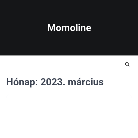
Skip
to
content
Momoline
Hónap:
2023. március