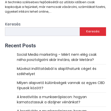
A technika szélsebes fejlődésétől az utóbbi időben csak
kapkodjuk a fejünket, már nemcsak vásárolni, számlákat fizetni,
ügyeket intézni lehet online,…
Keresés
Keresés
Recent Posts
Social Media marketing – Miért nem elég csak
néha posztolgatni akár Instára, akár Metára?
Művészi indíttatásból is alapíthatunk céget és
székhelyet
Milyen alapvető különbségek vannak az egyes CBD
típusok között?
A kreativitás a munkaerőpiacon: hogyan
kamatoztassuk a dizájner vénánkat?
A kreativitás a munkaerőpiacon: hogyan