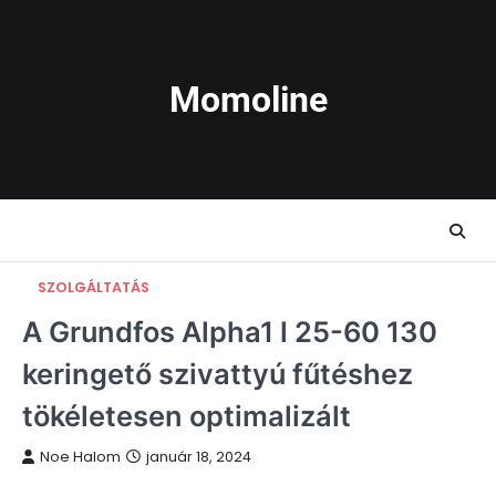
Skip
to
content
Momoline
SZOLGÁLTATÁS
A Grundfos Alpha1 l 25-60 130
keringető szivattyú fűtéshez
tökéletesen optimalizált
Noe Halom
január 18, 2024