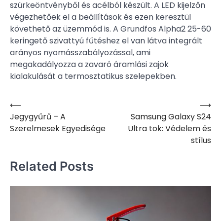
szürkeöntvényből és acélból készült. A LED kijelzőn
végezhetőek el a beállítások és ezen keresztül
követhető az üzemmód is. A Grundfos Alpha2 25-60
keringető szivattyú fűtéshez el van látva integrált
arányos nyomásszabályozással, ami
megakadályozza a zavaró áramlási zajok
kialakulását a termosztatikus szelepekben.
⟵
⟶
Bejegyzés
Jegygyűrű – A
Samsung Galaxy S24
navigáció
Szerelmesek Egyedisége
Ultra tok: Védelem és
stílus
Related Posts