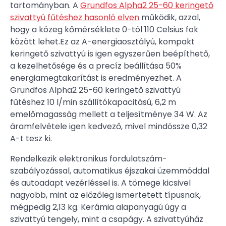
tartományban.
A
Grundfos Alpha2 25-60 keringető
szivattyú fűtéshez hasonló elven
működik, azzal,
hogy a közeg kőmérséklete 0-tól 110 Celsius fok
között lehet.Ez az A-energiaosztályú, kompakt
keringető szivattyú is igen egyszerűen beépíthető,
a kezelhetősége és a precíz beállítása 50%
energiamegtakarítást is eredményezhet. A
Grundfos Alpha2 25-60 keringető szivattyú
fűtéshez 10 l/min szállítókapacitású, 6,2 m
emelőmagasság mellett a teljesítménye 34 W. Az
áramfelvétele igen kedvező, mivel mindössze 0,32
A-t tesz ki.
Rendelkezik elektronikus fordulatszám-
szabályozással, automatikus éjszakai üzemmóddal
és autoadapt vezérléssel is. A tömege kicsivel
nagyobb, mint az előzőleg ismertetett típusnak,
mégpedig 2,13 kg. Kerámia alapanyagú úgy a
szivattyú tengely, mint a csapágy. A szivattyúház