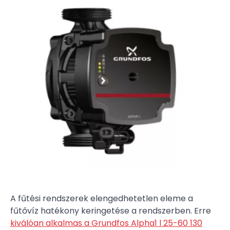
A fűtési rendszerek elengedhetetlen eleme a
fűtővíz hatékony keringetése a rendszerben. Erre
kiválóan alkalmas a Grundfos Alpha1 l 25-60 130