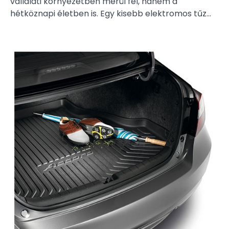
vállalati környezetben merül fel, hanem a
hétköznapi életben is. Egy kisebb elektromos tűz…