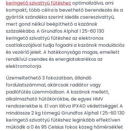
keringető szivattyú fűtéshez
optimalizálva, ami
kompakt, több célra is bevethető berendezés és a
gyártók szándéka szerint ideális csereszivattyú,
mert gond nélkül beépíthető a kazánok
százalékába. A Grundfos Alpha1 l 25-60 130
keringető szivattyú fűtéshez az elektronos
csatlakozójával tudja fogadni a kazánok modulációs
és vezérlő jeleit. A hatékonysága magas, emellett
rendkívül csendes és energiatakarékos az
elektromotorja.
Üzemeltethető 3 fokozatban, állandó
fordulatszámmal, akárcsak radiátor vagy
padlófűtés üzemmódban. A kazánok mellett,
alkalmazható hűtőkörökbe, de egyes HMV
rendszerekbe is. El van látva IPX4D védettséggel. A
mindössze 2 kg tömegű Grundfos Alpha1 l 25-60 130
keringető szivattyú fűtéshez leginkább effektíven
működik a 0 és 95 Celsius fokos közeg hőmérséklet