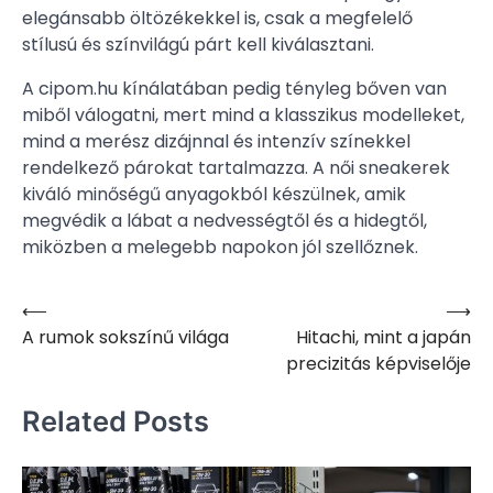
elegánsabb öltözékekkel is, csak a megfelelő
stílusú és színvilágú párt kell kiválasztani.
A cipom.hu kínálatában pedig tényleg bőven van
miből válogatni, mert mind a klasszikus modelleket,
mind a merész dizájnnal és intenzív színekkel
rendelkező párokat tartalmazza. A női sneakerek
kiváló minőségű anyagokból készülnek, amik
megvédik a lábat a nedvességtől és a hidegtől,
miközben a melegebb napokon jól szellőznek.
⟵
⟶
Bejegyzés
A rumok sokszínű világa
Hitachi, mint a japán
navigáció
precizitás képviselője
Related Posts