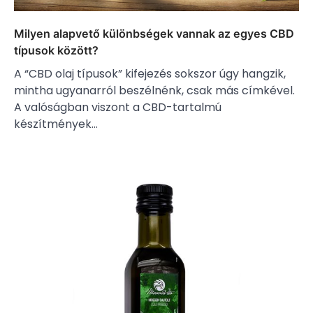
Milyen alapvető különbségek vannak az egyes CBD
típusok között?
A “CBD olaj típusok” kifejezés sokszor úgy hangzik,
mintha ugyanarról beszélnénk, csak más címkével.
A valóságban viszont a CBD-tartalmú
készítmények…