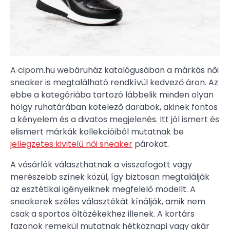
A cipom.hu webáruház katalógusában a márkás női
sneaker is megtalálható rendkívül kedvező áron. Az
ebbe a kategóriába tartozó lábbelik minden olyan
hölgy ruhatárában kötelező darabok, akinek fontos
a kényelem és a divatos megjelenés. Itt jól ismert és
elismert márkák kollekcióiból mutatnak be
jellegzetes kivitelű női sneaker
párokat.
A vásárlók választhatnak a visszafogott vagy
merészebb színek közül, így biztosan megtalálják
az esztétikai igényeiknek megfelelő modellt. A
sneakerek széles választékát kínálják, amik nem
csak a sportos öltözékekhez illenek. A kortárs
fazonok remekül mutatnak hétköznapi vagy akár