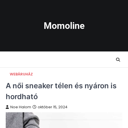
Skip
to
content
Momoline
WEBÁRUHÁZ
A női sneaker télen és nyáron is
hordható
Noe Halom
október 15, 2024